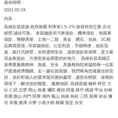
發布時間：
2021-02-19
內容：
高雄右昌當舖 政府推薦 利率皆1.5~2% 政府特別立案 合法
經營 誠信可靠。 本當舖提供汽車借款，機車借款，免留車
借款，專辦房屋、土地一二胎，黃金、鑽石、名錶、3C精
品典當質借...等當舖借款。公定利息，手續簡便，放款迅
速，銀行式經營，全程透明安全，讓您借款有保障，是大家
現金救急站，方便您資金調度的好地方。 高雄右昌當鋪正
派專業服務精神、負責、安全，具服務熱忱來協助每一位客
戶渡過經濟難關。走一趟右昌當舖，我們將為您做最佳的安
排，並針對個人的需求做完善的處理，讓您在輕鬆、保密的
環境下，解決您的難題。 服務地區: 高雄當舖 楠梓 梓官 大
社 仁武 左營 岡山 燕巢 彌陀 橋頭 阿蓮 路竹 桃源 甲仙 杉林
美濃 旗山 內門 田寮 湖內 鳳山 前鎮 鳥松 三民 新興 前金 鹽
埕 苓雅 旗津 大寮 小港大樹 林園 茄萣 永安