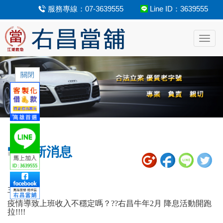
服務專線：07-3639555
Line ID：3639555
Toggl
navig
關閉
最新消息
主題：
疫情導致上班收入不穩定嗎？??右昌牛年2月 降息活動開跑
拉!!!!